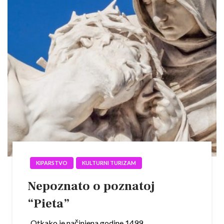
KIPARSTVO
KULTURNI TURIZAM
Nepoznato o poznatoj
“Pieta”
Otkako je načinjena godine 1499.,