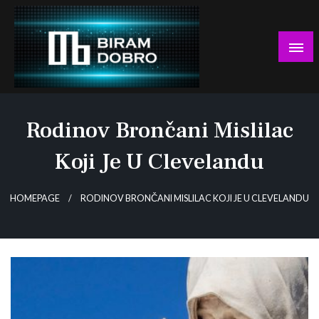
Skip
to
content
… jer BUDUĆNOST nema drugo IME!
Biram DOBRO
Rodinov Brončani Mislilac
Koji Je U Clevelandu
HOMEPAGE
RODINOV BRONČANI MISLILAC KOJI JE U CLEVELANDU