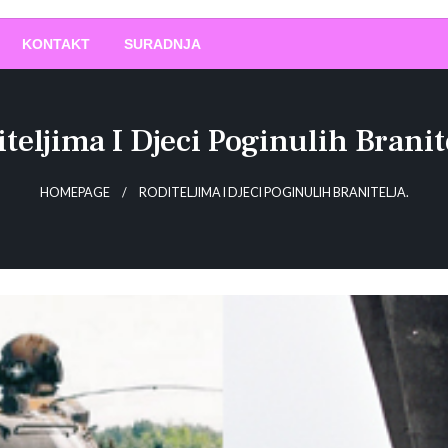
O
!
KONTAKT
SURADNJA
teljima I Djeci Poginulih Branit
HOMEPAGE
RODITELJIMA I DJECI POGINULIH BRANITELJA.