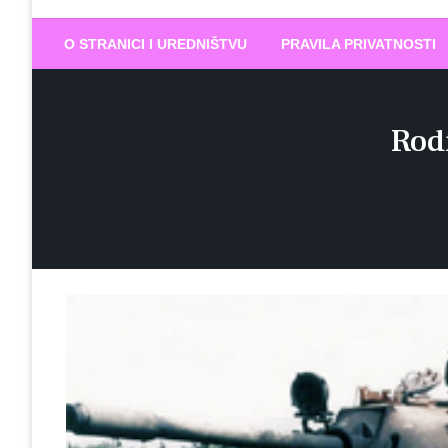
Biram DOBR
… jer BUDUĆNOST nema drugo IME
O STRANICI I UREDNIŠTVU
PRAVILA PRIVATNOSTI
Rodi