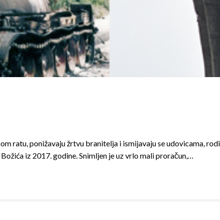
atu, ponižavaju žrtvu branitelja i ismijavaju se udovicama, roditel
e Božića iz 2017. godine. Snimljen je uz vrlo mali proračun,…