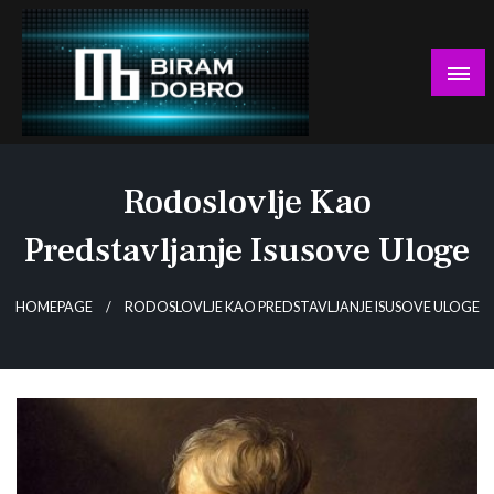
Skip
to
content
… jer BUDUĆNOST nema drugo IME!
Biram DOBRO
Rodoslovlje Kao
Predstavljanje Isusove Uloge
HOMEPAGE
RODOSLOVLJE KAO PREDSTAVLJANJE ISUSOVE ULOGE