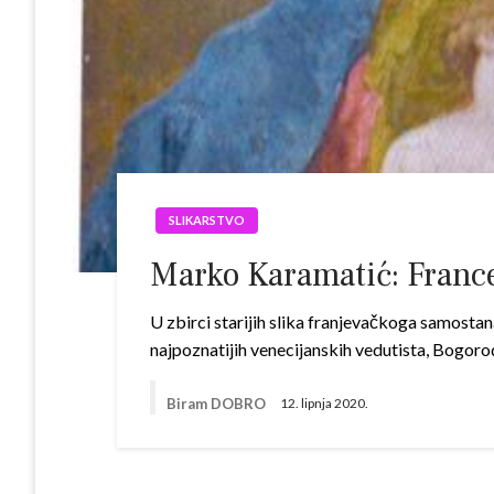
SLIKARSTVO
Marko Karamatić: France
U zbirci starijih slika franjevačkoga samostana
najpoznatijih venecijanskih vedutista, Bogoro
Biram DOBRO
12. lipnja 2020.