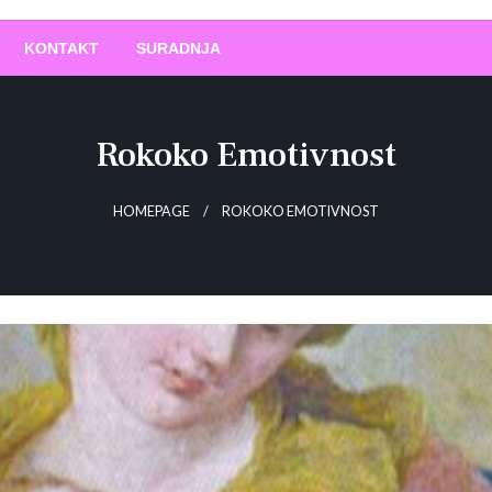
O
!
KONTAKT
SURADNJA
Rokoko Emotivnost
HOMEPAGE
ROKOKO EMOTIVNOST