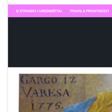
Biram DOBR
… jer BUDUĆNOST nema drugo IME
O STRANICI I UREDNIŠTVU
PRAVILA PRIVATNOSTI