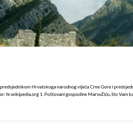
opredsjednikom Hrvatskoga narodnog vijeća Crne Gore i predsjed
r: hr.wikipedia.org 1. Poštovani gospodine Marvučiću, što Vam k