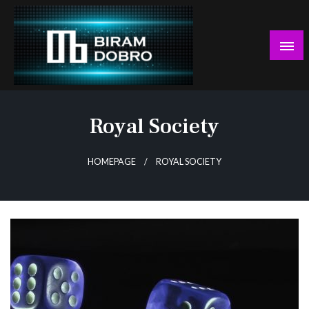
Skip
to
content
… jer BUDUĆNOST nema drugo IME!
Biram DOBRO
Royal Society
HOMEPAGE
ROYAL SOCIETY