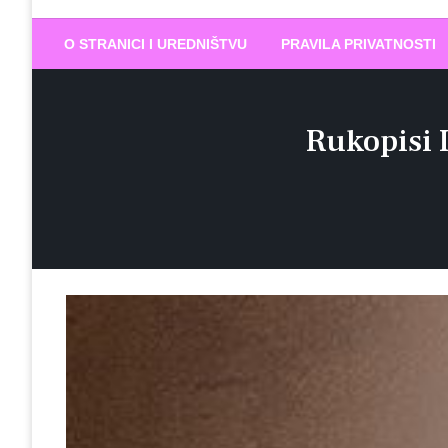
Biram DOBR
… jer BUDUĆNOST nema drugo IME
O STRANICI I UREDNIŠTVU
PRAVILA PRIVATNOSTI
Rukopisi 