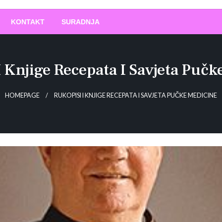
O
!
KONTAKT
SURADNJA
I Knjige Recepata I Savjeta Pučk
HOMEPAGE
RUKOPISI I KNJIGE RECEPATA I SAVJETA PUČKE MEDICINE