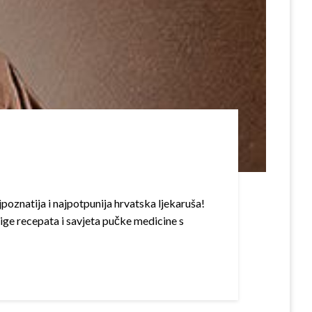
znatija i najpotpunija hrvatska ljekaruša!
jige recepata i savjeta pučke medicine s