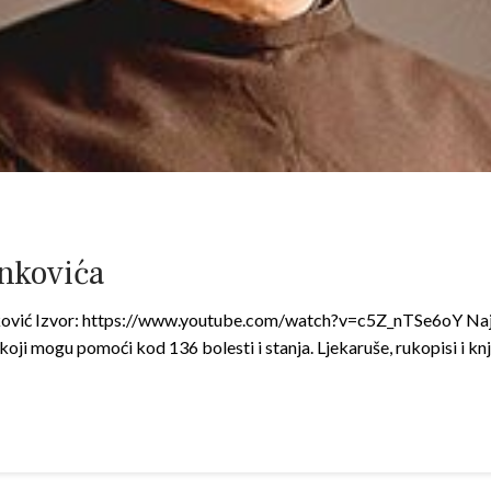
inkovića
ković Izvor: https://www.youtube.com/watch?v=c5Z_nTSe6oY Najpo
koji mogu pomoći kod 136 bolesti i stanja. Ljekaruše, rukopisi i kn