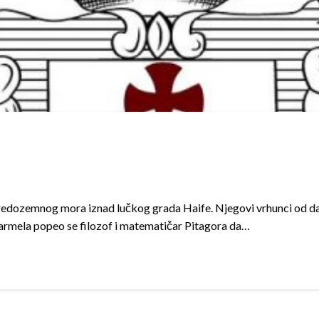
redozemnog mora iznad lučkog grada Haife. Njegovi vrhunci od davn
 Karmela popeo se filozof i matematičar Pitagora da…