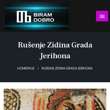
Skip
to
content
… jer BUDUĆNOST nema drugo IME!
Biram DOBRO
Rušenje Zidina Grada
Jerihona
HOMEPAGE
RUŠENJE ZIDINA GRADA JERIHONA