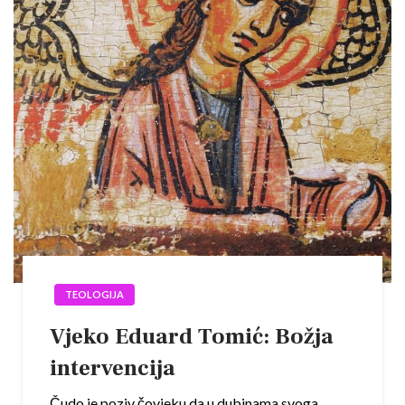
TEOLOGIJA
Vjeko Eduard Tomić: Božja
intervencija
Čudo je poziv čovjeku da u dubinama svoga