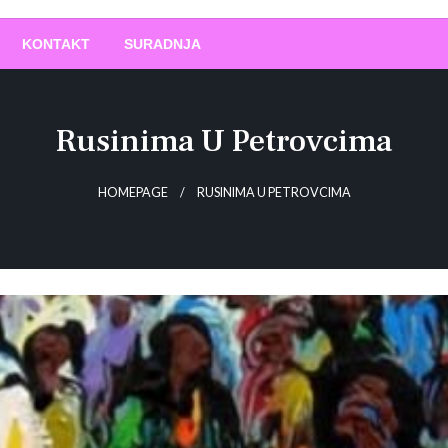
O
!
KONTAKT
SURADNJA
Rusinima U Petrovcima
HOMEPAGE
RUSINIMA U PETROVCIMA