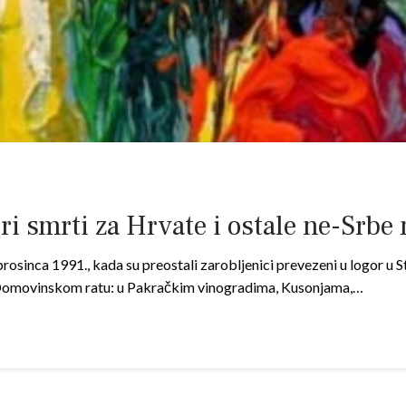
ori smrti za Hrvate i ostale ne-Srb
 prosinca 1991., kada su preostali zarobljenici prevezeni u logor u
 u Domovinskom ratu: u Pakračkim vinogradima, Kusonjama,…