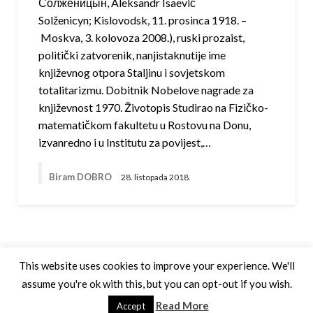
Солженицын, Aleksandr Isaevič
Solženicyn; Kislovodsk, 11. prosinca 1918. –
Moskva, 3. kolovoza 2008.), ruski prozaist,
politički zatvorenik, nanjistaknutije ime
književnog otpora Staljinu i sovjetskom
totalitarizmu. Dobitnik Nobelove nagrade za
književnost 1970. Životopis Studirao na Fizičko-
matematičkom fakultetu u Rostovu na Donu,
izvanredno i u Institutu za povijest,…
Biram DOBRO
28. listopada 2018.
This website uses cookies to improve your experience. We'll
assume you're ok with this, but you can opt-out if you wish.
Theme by Silk Themes
Read More
Accept