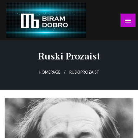
Skip
to
content
… jer BUDUĆNOST nema drugo IME!
Biram DOBRO
Ruski Prozaist
HOMEPAGE
RUSKI PROZAIST