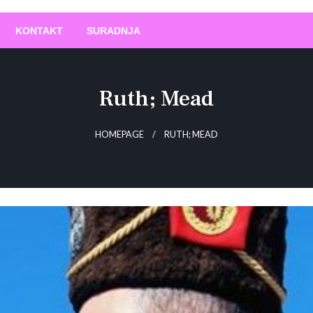
O
!
KONTAKT
SURADNJA
Ruth; Mead
HOMEPAGE
RUTH; MEAD