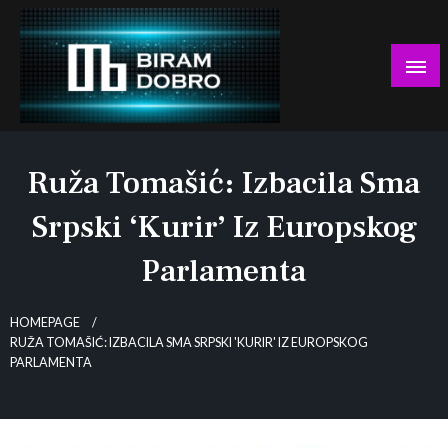
Skip
to
content
… jer BUDUĆNOST nema drugo IME!
Biram DOBRO
Ruža Tomašić: Izbacila Sma
Srpski ‘kurir’ Iz Europskog
Parlamenta
HOMEPAGE
RUŽA TOMAŠIĆ: IZBACILA SMA SRPSKI 'KURIR' IZ EUROPSKOG
PARLAMENTA