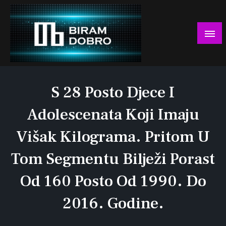
Skip
to
content
… jer BUDUĆNOST nema drugo IME!
Biram DOBRO
S 28 Posto Djece I
Adolescenata Koji Imaju
Višak Kilograma. Pritom U
Tom Segmentu Bilježi Porast
Od 160 Posto Od 1990. Do
2016. Godine.