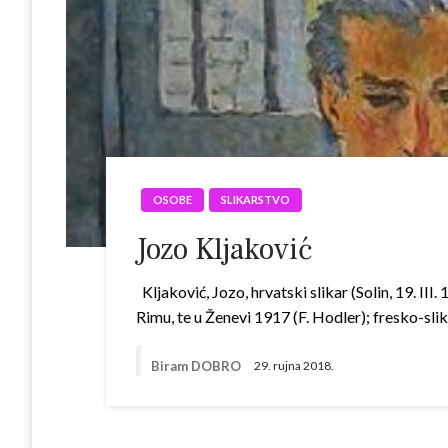
OSOBE
SLIKARSTVO
Jozo Kljaković
Kljaković, Jozo, hrvatski slikar (Solin, 19. III
Rimu, te u Ženevi 1917 (F. Hodler); fresko-sli
Biram DOBRO
29. rujna 2018.