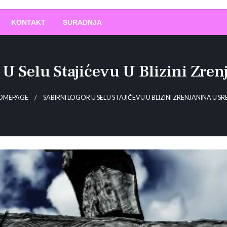
O
!
KONTAKT
SURADNJA
 U Selu Stajićevu U Blizini Zrenj
OMEPAGE
SABIRNI LOGOR U SELU STAJIĆEVU U BLIZINI ZRENJANINA U SRB