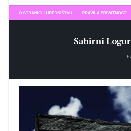
Biram DOBR
… jer BUDUĆNOST nema drugo IME
O STRANICI I UREDNIŠTVU
PRAVILA PRIVATNOSTI
Sabirni Logor
H