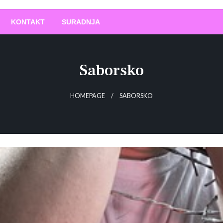
O
!
KONTAKT
SURADNJA
Saborsko
HOMEPAGE
SABORSKO