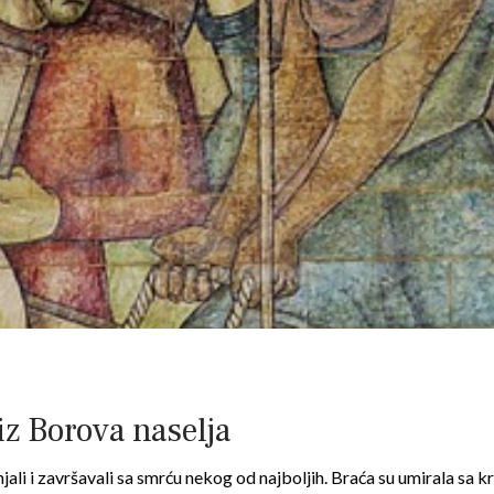
z Borova naselja
njali i završavali sa smrću nekog od najboljih. Braća su umirala sa