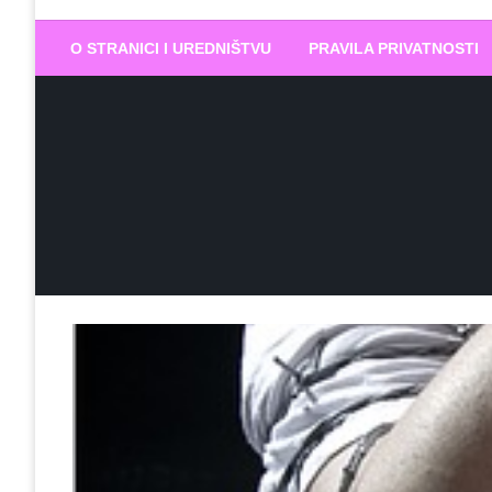
Biram DOBR
… jer BUDUĆNOST nema drugo IME
O STRANICI I UREDNIŠTVU
PRAVILA PRIVATNOSTI