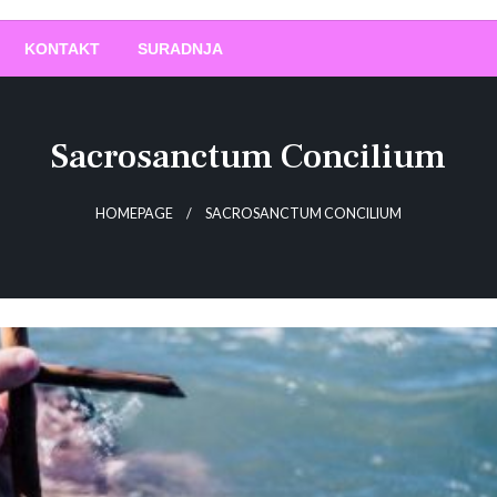
O
!
KONTAKT
SURADNJA
Sacrosanctum Concilium
HOMEPAGE
SACROSANCTUM CONCILIUM