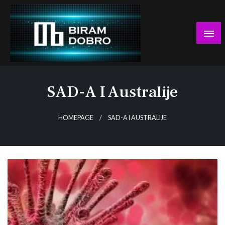
Skip
to
content
… jer BUDUĆNOST nema drugo IME!
Biram DOBRO
SAD-A I Australije
HOMEPAGE
SAD-A I AUSTRALIJE