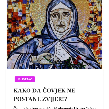
JA, SVETAC
KAKO DA ČOVJEK NE
POSTANE ZVIJER!?
Čovjek je stvoren od četiri elementa i treba živjeti