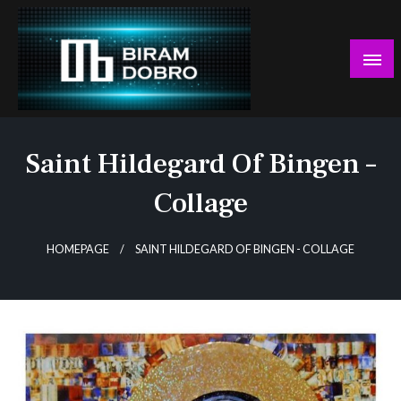
Skip
to
content
… jer BUDUĆNOST nema drugo IME!
Biram DOBRO
Saint Hildegard Of Bingen –
Collage
HOMEPAGE
SAINT HILDEGARD OF BINGEN - COLLAGE