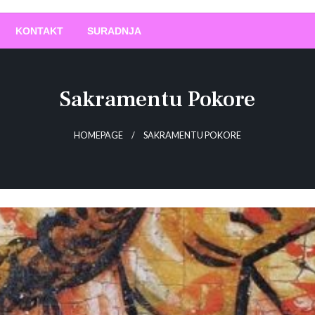
O
!
KONTAKT
SURADNJA
Sakramentu Pokore
HOMEPAGE
SAKRAMENTU POKORE