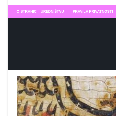
Biram DOBR
… jer BUDUĆNOST nema drugo IME
O STRANICI I UREDNIŠTVU
PRAVILA PRIVATNOSTI