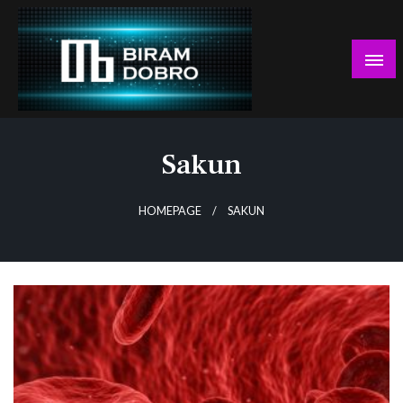
Skip
to
content
… jer BUDUĆNOST nema drugo IME!
Biram DOBRO
Sakun
HOMEPAGE
SAKUN