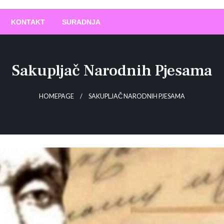
O
!
KONTAKT
SURADNJA
Sakupljač Narodnih Pjesama
HOMEPAGE
SAKUPLJAČ NARODNIH PJESAMA