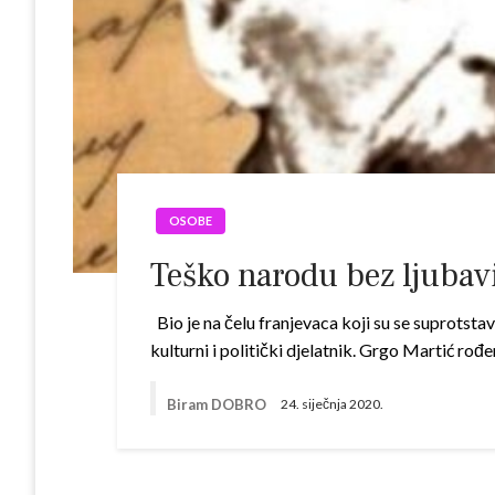
OSOBE
Teško narodu bez ljubavi
Bio je na čelu franjevaca koji su se suprotstav
kulturni i politički djelatnik. Grgo Martić rođ
Biram DOBRO
24. siječnja 2020.