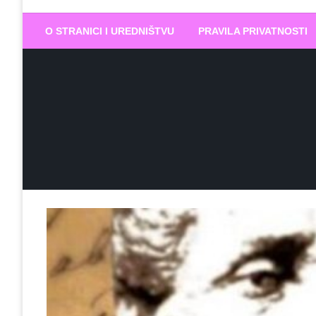
Biram DOBR
… jer BUDUĆNOST nema drugo IME
O STRANICI I UREDNIŠTVU
PRAVILA PRIVATNOSTI