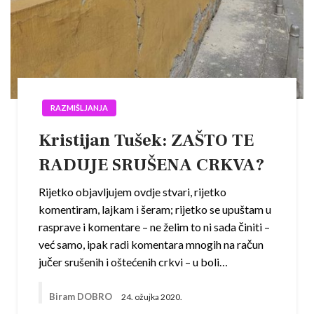
RAZMIŠLJANJA
Kristijan Tušek: ZAŠTO TE
RADUJE SRUŠENA CRKVA?
Rijetko objavljujem ovdje stvari, rijetko
komentiram, lajkam i šeram; rijetko se upuštam u
rasprave i komentare – ne želim to ni sada činiti –
već samo, ipak radi komentara mnogih na račun
jučer srušenih i oštećenih crkvi – u boli…
Biram DOBRO
24. ožujka 2020.