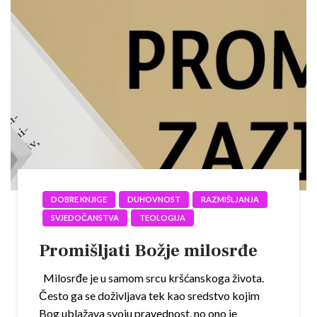
DOBRE KNJIGE
DUHOVNOST
RAZMIŠLJANJA
SVJEDOČANSTVA
TEOLOGIJA
Promišljati Božje milosrđe
Milosrđe je u samom srcu kršćanskoga života.
Često ga se doživljava tek kao sredstvo kojim
Bog ublažava svoju pravednost, no ono je