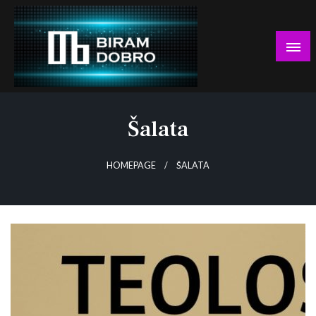
Skip
to
content
… jer BUDUĆNOST nema drugo IME!
Biram DOBRO
Šalata
HOMEPAGE
ŠALATA