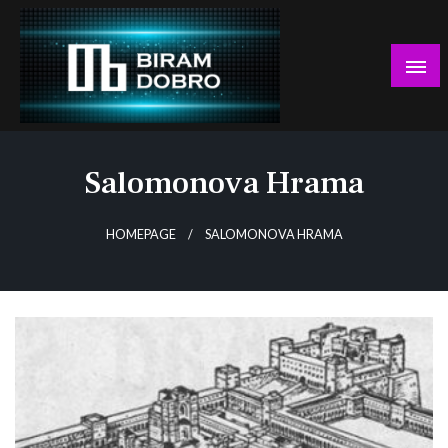
Skip
to
content
… jer BUDUĆNOST nema drugo IME!
Biram DOBRO
Salomonova Hrama
HOMEPAGE
SALOMONOVA HRAMA