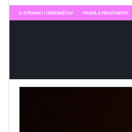
Biram DOBR
… jer BUDUĆNOST nema drugo IME
O STRANICI I UREDNIŠTVU
PRAVILA PRIVATNOSTI