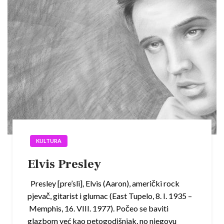
KULTURA
Elvis Presley
Presley [pre’sli], Elvis (Aaron), američki rock
pjevač, gitarist i glumac (East Tupelo, 8. I. 1935 –
Memphis, 16. VIII. 1977). Počeo se baviti
glazbom već kao petogodišnjak, no njegovu