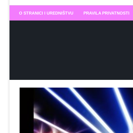
Biram DOBR
… jer BUDUĆNOST nema drugo IME
O STRANICI I UREDNIŠTVU
PRAVILA PRIVATNOSTI