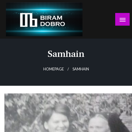
Skip
to
content
… jer BUDUĆNOST nema drugo IME!
Biram DOBRO
Samhain
HOMEPAGE
SAMHAIN