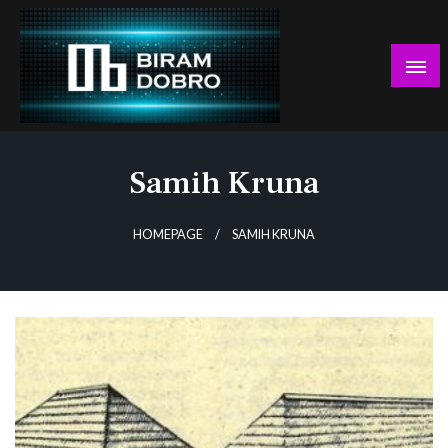
Skip
to
content
… jer BUDUĆNOST nema drugo IME!
Biram DOBRO
Samih Kruna
HOMEPAGE
SAMIH KRUNA