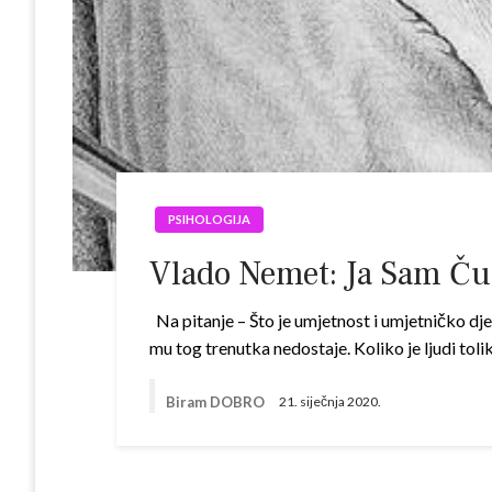
PSIHOLOGIJA
Vlado Nemet: Ja Sam Čud
Na pitanje – Što je umjetnost i umjetničko dj
mu tog trenutka nedostaje. Koliko je ljudi toli
Biram DOBRO
21. siječnja 2020.