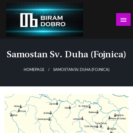
Skip
to
content
… jer BUDUĆNOST nema drugo IME!
Biram DOBRO
Samostan Sv. Duha (Fojnica)
HOMEPAGE
SAMOSTAN SV. DUHA (FOJNICA)