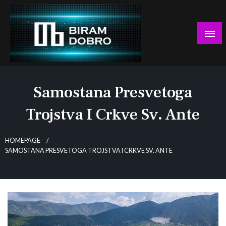
Skip
to
content
… jer BUDUĆNOST nema drugo IME!
Biram DOBRO
Samostana Presvetoga
Trojstva I Crkve Sv. Ante
HOMEPAGE
SAMOSTANA PRESVETOGA TROJSTVA I CRKVE SV. ANTE