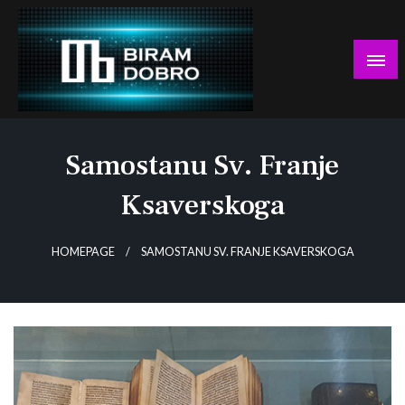
Skip
to
content
… jer BUDUĆNOST nema drugo IME!
Biram DOBRO
Samostanu Sv. Franje
Ksaverskoga
HOMEPAGE
SAMOSTANU SV. FRANJE KSAVERSKOGA