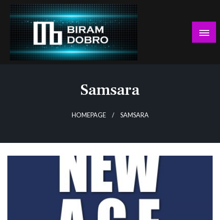
Skip
to
content
… jer BUDUĆNOST nema drugo IME!
Biram DOBRO
Samsara
HOMEPAGE
SAMSARA