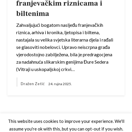
franjevačkim riznicama i
biltenima
Zahvaljujući bogatom nasljeđu franjevačkih
riznica, arhiva i kronika, ljetopisa i biltena,
nastajala su velika svjetska literarna djela i rađali
se glasoviti nobelovci. Upravo neiscrpna građa
vjerodostojno zabilježena, bila je predragocjena
za nadahnuća slikarskim genijima Đure Sedera
(Vitraji u uskopaljskoj crkvi…
Dražen Zetić
24. rujna 2025.
This website uses cookies to improve your experience. We'll
assume you're ok with this, but you can opt-out if you wish.