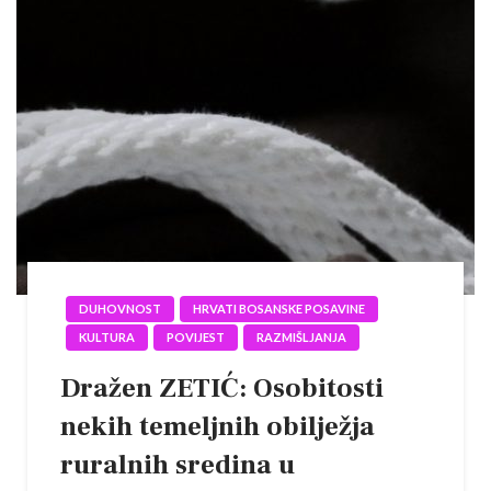
DUHOVNOST
HRVATI BOSANSKE POSAVINE
KULTURA
POVIJEST
RAZMIŠLJANJA
Dražen ZETIĆ: Osobitosti
nekih temeljnih obilježja
ruralnih sredina u