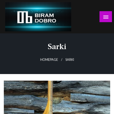
Skip
to
content
… jer BUDUĆNOST nema drugo IME!
Biram DOBRO
Sarki
HOMEPAGE
SARKI