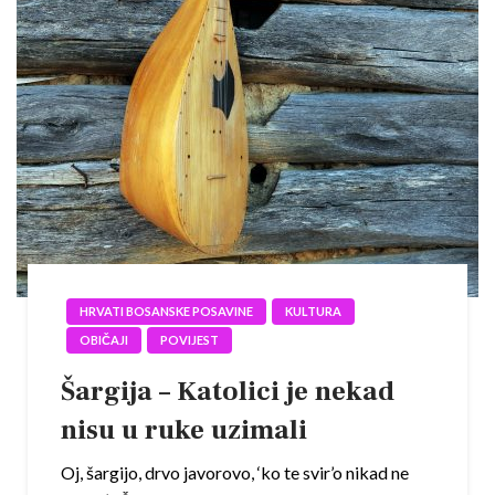
HRVATI BOSANSKE POSAVINE
KULTURA
OBIČAJI
POVIJEST
Šargija – Katolici je nekad
nisu u ruke uzimali
Oj, šargijo, drvo javorovo, ‘ko te svir’o nikad ne