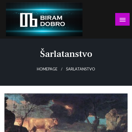
Skip
to
content
… jer BUDUĆNOST nema drugo IME!
Biram DOBRO
Šarlatanstvo
HOMEPAGE
ŠARLATANSTVO