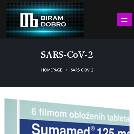
Skip
to
content
… jer BUDUĆNOST nema drugo IME!
Biram DOBRO
SARS-CoV-2
HOMEPAGE
SARS-COV-2