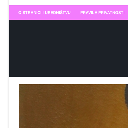
Biram DOBR
… jer BUDUĆNOST nema drugo IME
O STRANICI I UREDNIŠTVU
PRAVILA PRIVATNOSTI