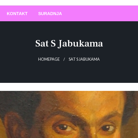
O
!
KONTAKT
SURADNJA
Sat S Jabukama
HOMEPAGE
SAT S JABUKAMA