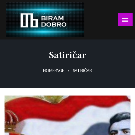
Skip
to
content
… jer BUDUĆNOST nema drugo IME!
Biram DOBRO
Satiričar
HOMEPAGE
SATIRIČAR