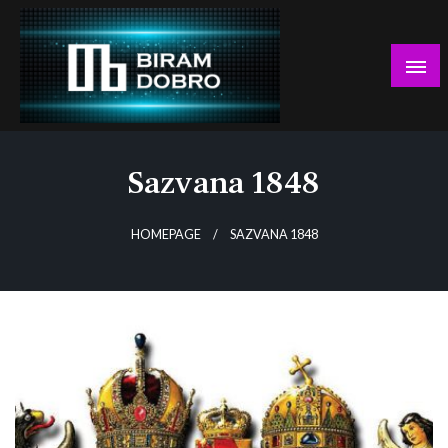
Skip
to
content
… jer BUDUĆNOST nema drugo IME!
Biram DOBRO
Sazvana 1848
HOMEPAGE
SAZVANA 1848