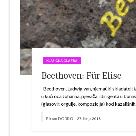
KLASIČNA GLAZBA
Beethoven: Für Elise
Beethoven, Ludwig van, njemački skladatelj iz 
u kući oca Johanna, pjevača i dirigenta u bonn
(glasovir, orgulje, kompozicija) kod kazališni
Biram DOBRO
27. lipnja 2018.