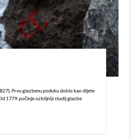
. 1827). Prvu glazbenu poduku dobio kao dijete
d 1779. počinje ozbiljniji studij glazbe