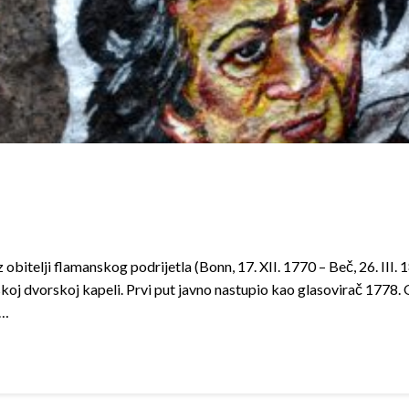
obitelji flamanskog podrijetla (Bonn, 17. XII. 1770 – Beč, 26. III
skoj dvorskoj kapeli. Prvi put javno nastupio kao glasovirač 1778. O
h…