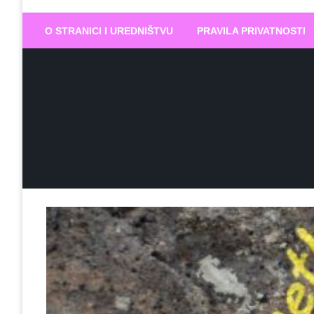
Biram DOBR
… jer BUDUĆNOST nema drugo IME
O STRANICI I UREDNIŠTVU
PRAVILA PRIVATNOSTI