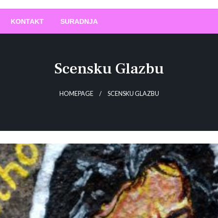
O
!
KONTAKT
SURADNJA
Scensku Glazbu
HOMEPAGE
SCENSKU GLAZBU