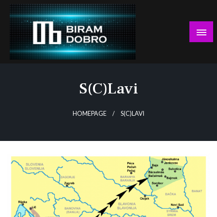
Skip
to
content
… jer BUDUĆNOST nema drugo IME!
Biram DOBRO
S(c)lavi
HOMEPAGE
S(C)LAVI