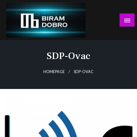
Skip
to
content
… jer BUDUĆNOST nema drugo IME!
Biram DOBRO
SDP-Ovac
HOMEPAGE
SDP-OVAC