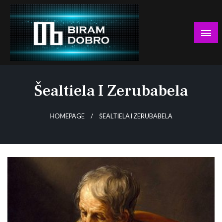
Skip
to
content
… jer BUDUĆNOST nema drugo IME!
Biram DOBRO
Šealtiela I Zerubabela
HOMEPAGE
ŠEALTIELA I ZERUBABELA