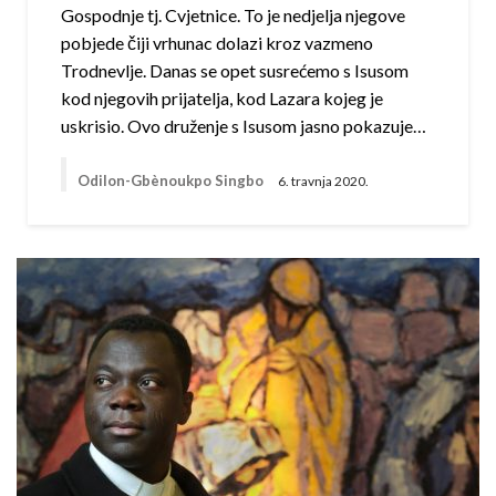
Gospodnje tj. Cvjetnice. To je nedjelja njegove
pobjede čiji vrhunac dolazi kroz vazmeno
Trodnevlje. Danas se opet susrećemo s Isusom
kod njegovih prijatelja, kod Lazara kojeg je
uskrisio. Ovo druženje s Isusom jasno pokazuje…
Odilon-Gbènoukpo Singbo
6. travnja 2020.