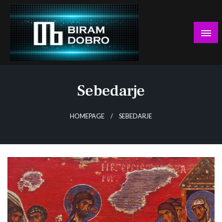
Skip
to
content
… jer BUDUĆNOST nema drugo IME!
Biram DOBRO
Sebedarje
HOMEPAGE
SEBEDARJE