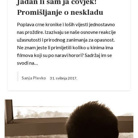
Jadan li sam ja čovjek!
Promišljanje o neskladu
Poplava crne kronike i loših vijesti jednostavno
nas proždire. Izazivaju se naše osnovne reakcije
užasnutosti i prirodnog zanimanja za opasnost.
Ne znam jeste li primijetili koliko u kinima ima
filmova koji su po naravi horori? Sadržaj im se
svodi na…
Sanja Plevko
31. svibnja 2017.