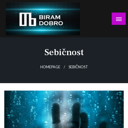
Skip
to
content
… jer BUDUĆNOST nema drugo IME!
Biram DOBRO
Sebičnost
HOMEPAGE
SEBIČNOST