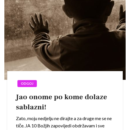
ODGOJ
Jao onome po kome dolaze
sablazni!
Zato, moju nedjelju ne dirajte a za druge me se ne
tiče. JA 10 Božjih zapovijedi obdržavam i sve