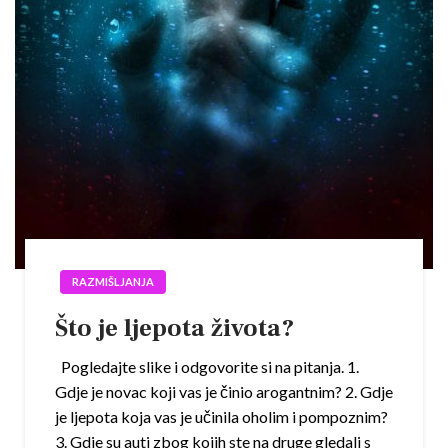
RAZMIŠLJANJA
Što je ljepota života?
Pogledajte slike i odgovorite si na pitanja. 1.
Gdje je novac koji vas je činio arogantnim? 2. Gdje
je ljepota koja vas je učinila oholim i pompoznim?
3. Gdje su auti zbog kojih ste na druge gledali s