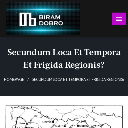
Skip
to
content
… jer BUDUĆNOST nema drugo IME!
Biram DOBRO
Secundum Loca Et Tempora
Et Frigida Regionis?
HOMEPAGE
SECUNDUM LOCA ET TEMPORA ET FRIGIDA REGIONIS?