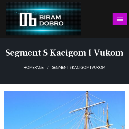
Skip
to
content
… jer BUDUĆNOST nema drugo IME!
Biram DOBRO
Segment S Kacigom I Vukom
HOMEPAGE
SEGMENT S KACIGOM I VUKOM